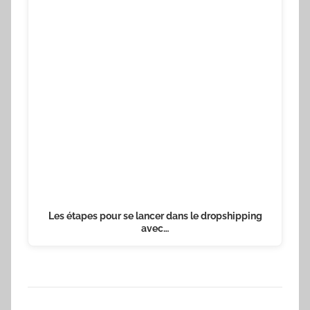
Les étapes pour se lancer dans le dropshipping
avec…
Navigation
Publication précédente
de
Quels sont les avantages de one drive ?
l’article
Article suivant
Que faut-il savoir sur la voix off ?